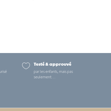
Testé & approuvé

urisé
par les enfants, mais pas
seulement…