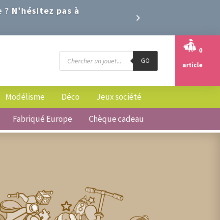
e ?
N’hésitez pas à
0
Recherche
GO
de
article
produits
Modélisme
Déco
Jeux société
Fabriqué Europe
Chèque cadeau