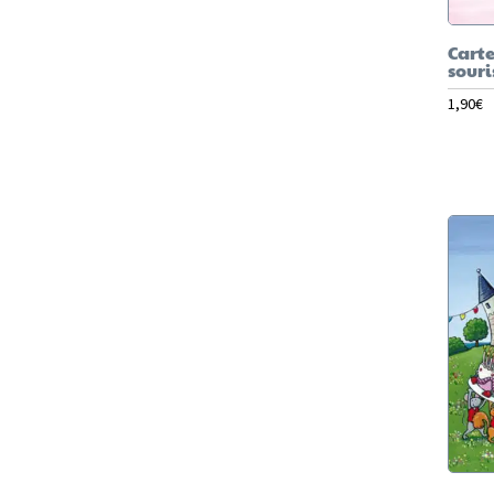
Carte
souri
1,90
€