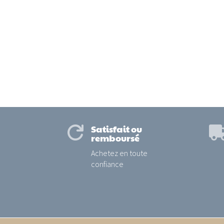
Satisfait ou

remboursé
Achetez en toute
confiance