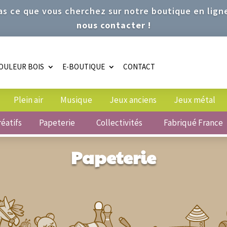
s ce que vous cherchez sur notre boutique en lign
nous contacter !
OULEUR BOIS
E-BOUTIQUE
CONTACT
Plein air
Musique
Jeux anciens
Jeux métal
réatifs
Papeterie
Collectivités
Fabriqué France
Papeterie