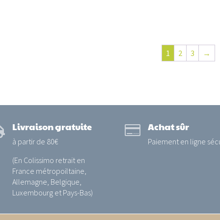
1
2
3
→
Livraison gratuite
Achat sûr


à partir de 80€
Paiement en ligne séc
(En Colissimo retrait en
France métropoiltaine,
Allemagne, Belgique,
Luxembourg et Pays-Bas)