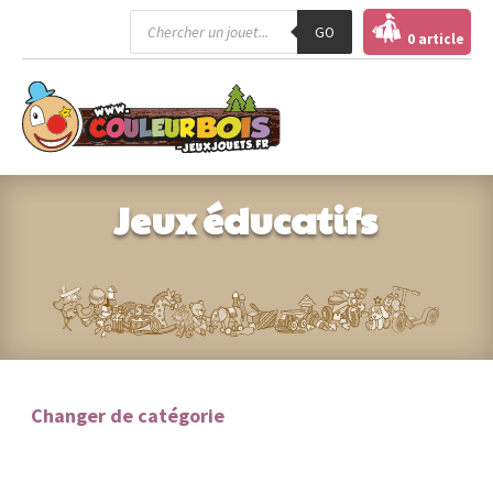
Recherche
GO
de
0 article
produits
Jeux éducatifs
Changer de catégorie