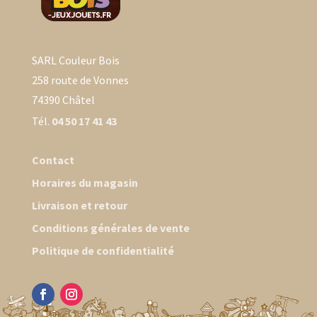
SARL Couleur Bois
258 route de Vonnes
74390 Châtel
Tél.
04 50 17 41 43
Contact
Horaires du magasin
Livraison et retour
Conditions générales de vente
Politique de confidentialité