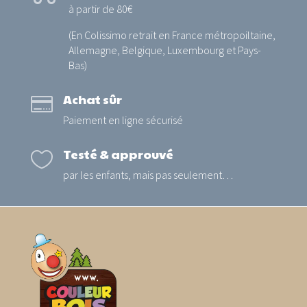
à partir de 80€
(En Colissimo retrait en France métropoiltaine,
Allemagne, Belgique, Luxembourg et Pays-
Bas)
Achat sûr

Paiement en ligne sécurisé
Testé & approuvé

par les enfants, mais pas seulement…