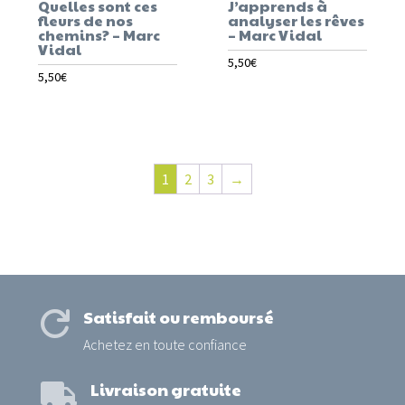
Quelles sont ces
J’apprends à
fleurs de nos
analyser les rêves
chemins? – Marc
– Marc Vidal
Vidal
5,50
€
5,50
€
1
2
3
→
Satisfait ou remboursé

Achetez en toute confiance
Livraison gratuite
