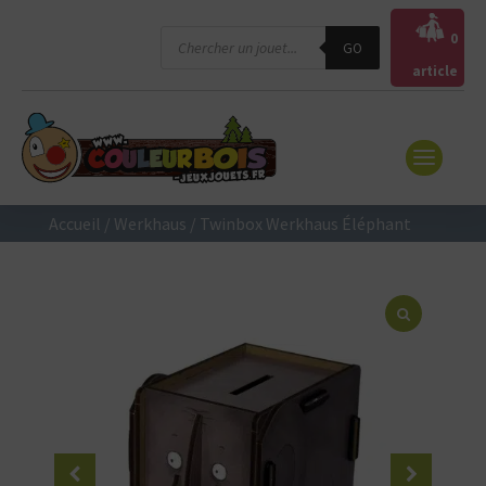
Recherche
0
GO
de
produits
article
Accueil
/
Werkhaus
/ Twinbox Werkhaus Éléphant