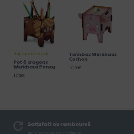
Rupture de stock
Twinbox Werkhaus
Cochon
Pot à crayons
Werkhaus Poney
10,90
€
17,90
€
Satisfait ou remboursé

Achetez en toute confiance