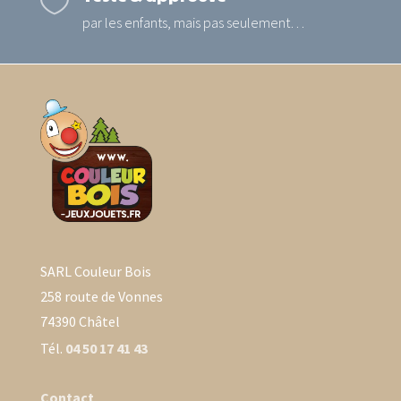

par les enfants, mais pas seulement…
SARL Couleur Bois
258 route de Vonnes
74390 Châtel
Tél.
04 50 17 41 43
Contact