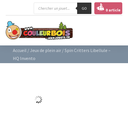
Recherche
GO
de
0 article
produits
Accueil
/
Jeux de plein air
/ Spin Critters Libellule –
HQ Invento