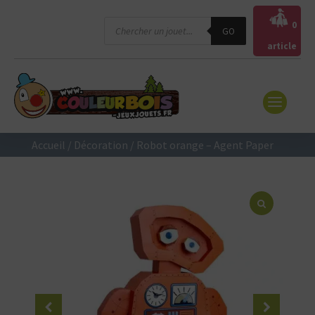
Recherche
0
GO
de
produits
article
Accueil
/
Décoration
/ Robot orange – Agent Paper