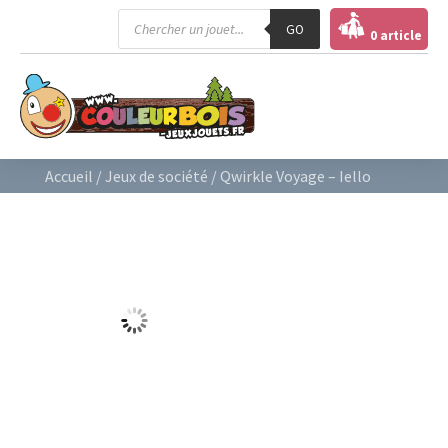
Recherche
GO
de
0 article
produits
Accueil
/
Jeux de société
/ Qwirkle Voyage – Iello