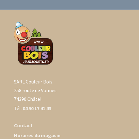
SARL Couleur Bois
258 route de Vonnes
74390 Châtel
Tél.
04 50 17 41 43
Contact
Horaires du magasin