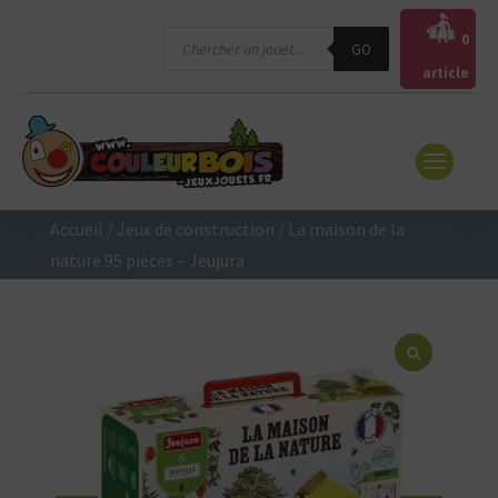
Recherche
0
GO
de
produits
article
Accueil
/
Jeux de construction
/ La maison de la
nature 95 pièces – Jeujura