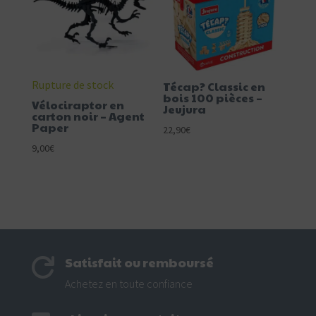
Rupture de stock
Técap? Classic en
bois 100 pièces –
Vélociraptor en
Jeujura
carton noir – Agent
Paper
22,90
€
9,00
€
Satisfait ou remboursé

Achetez en toute confiance