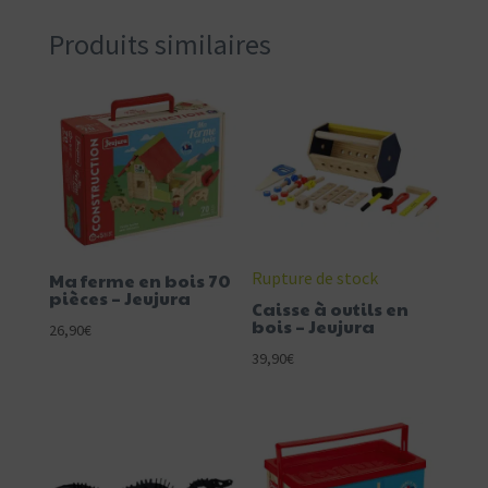
Produits similaires
Rupture de stock
Ma ferme en bois 70
pièces – Jeujura
Caisse à outils en
bois – Jeujura
26,90
€
39,90
€