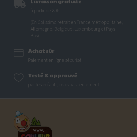
Livraison gratuite

à partir de 80€
(En Colissimo retrait en France métropoiltaine,
Allemagne, Belgique, Luxembourg et Pays-
Bas)
Achat sûr

Paiement en ligne sécurisé
Testé & approuvé

par les enfants, mais pas seulement…