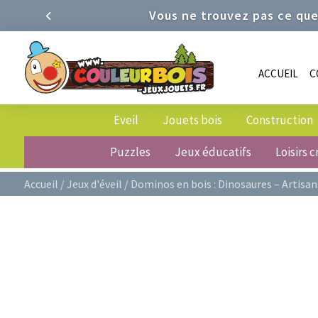
Vous ne trouvez pas ce que
ACCUEIL
C
Eveil
Jouets bois
Construction
Puzzles
Jeux éducatifs
Loisirs c
Accueil
/
Jeux d'éveil
/ Dominos en bois : Dinosaures – Artisan