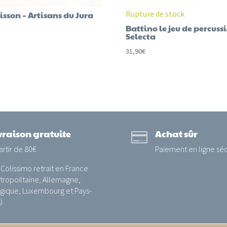
Rupture de stock
isson – Artisans du Jura
Battino le jeu de percuss
Selecta
31,90
€
vraison gratuite
Achat sûr

artir de 80€
Paiement en ligne séc
 Colissimo retrait en France
ropoiltaine, Allemagne,
gique, Luxembourg et Pays-
)