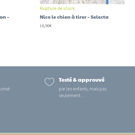
Rupture de stock
ion –
Nico le chien à tirer – Selecta
16,90
€
Testé & approuvé

urisé
par les enfants, mais pas
seulement…