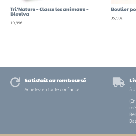
Tri’Nature – Classe les animaux –
Boulier po
Bioviva
35,90
€
19,99
€
Satisfait ou remboursé
Li


Achetez en toute confiance
à p
(En
mét
Bel
Bas