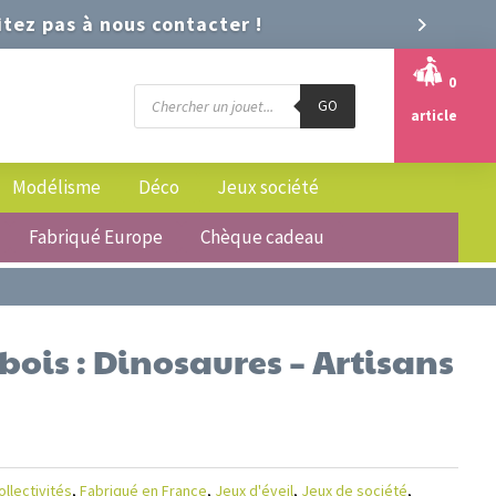
tez pas à nous contacter !
0
Recherche
GO
de
article
produits
Modélisme
Déco
Jeux société
Fabriqué Europe
Chèque cadeau
ois : Dinosaures – Artisans
ollectivités
,
Fabriqué en France
,
Jeux d'éveil
,
Jeux de société
,