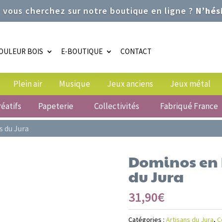
 vous cherchez sur notre boutique en ligne ?
N’hési
OULEUR BOIS
E-BOUTIQUE
CONTACT
Plein air
Musique
Jeux anciens
Jeux métal
réatifs
Papeterie
Collectivités
Fabriqué France
s du Jura
Dominos en b
du Jura
31,90
€
Catégories :
Artisans du Jura
,
C