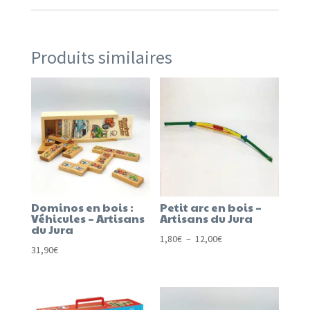
Produits similaires
Dominos en bois :
Petit arc en bois –
Véhicules – Artisans
Artisans du Jura
du Jura
Plage
1,80
€
–
12,00
€
31,90
€
de
prix :
1,80€
à