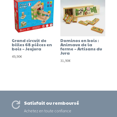
12,00€
Grand circuit de
Dominos en bois :
billes 68 pièces en
Animaux de la
bois – Jeujura
ferme – Artisans du
Jura
49,90
€
31,90
€
Satisfait ou remboursé

Achetez en toute confiance