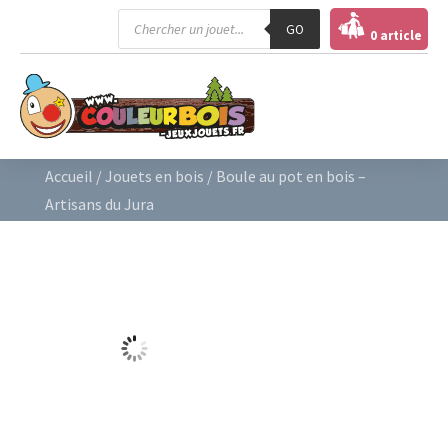
Recherche
GO
de
0 article
produits
Accueil
/
Jouets en bois
/ Boule au pot en bois –
Artisans du Jura