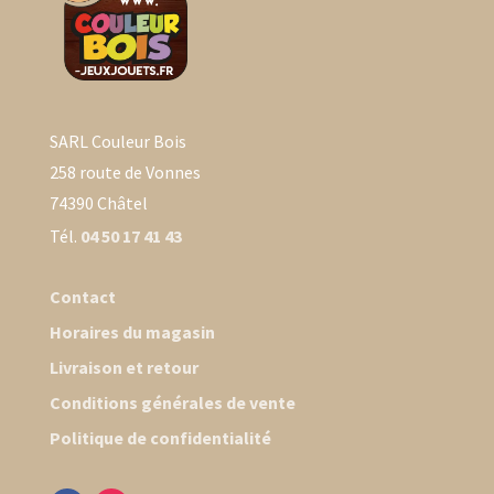
SARL Couleur Bois
258 route de Vonnes
74390 Châtel
Tél.
04 50 17 41 43
Contact
Horaires du magasin
Livraison et retour
Conditions générales de vente
Politique de confidentialité