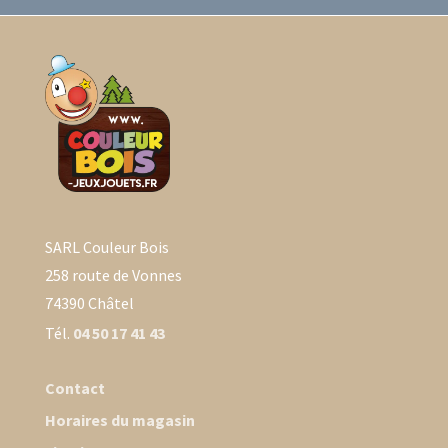
SARL Couleur Bois
258 route de Vonnes
74390 Châtel
Tél.
04 50 17 41 43
Contact
Horaires du magasin