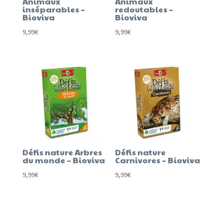
Animaux
Animaux
inséparables –
redoutables –
Bioviva
Bioviva
9,99
€
9,99
€
Défis nature Arbres
Défis nature
du monde – Bioviva
Carnivores – Bioviva
9,99
€
9,99
€