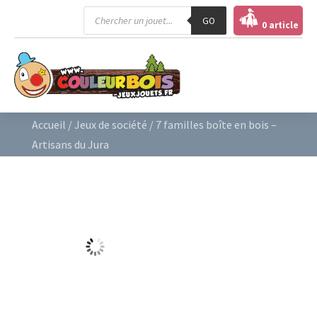
Recherche
GO
de
0 article
produits
Accueil
/
Jeux de société
/ 7 familles boîte en bois –
Artisans du Jura